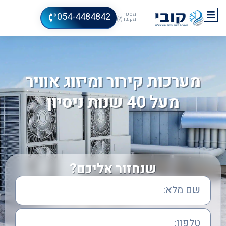
054-4484842
מספר
מקשר(?)
מערכות קירור ומיזוג אוויר
מעל 40 שנות ניסיון
שנחזור אליכם?