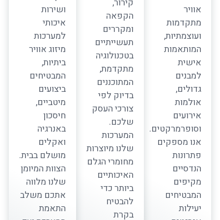
קירור,
אוויר
ושירות
הקפאה
מתקדמות
איכותי
ומקררים
ועוצמתיות,
למערכות
תעשייתיים
המותאמות
מיזוג אוויר
בטכנולוגיה
אישית
ביתיות,
מתקדמת,
למבנים
המבטיחים
המתוכננים
גדולים,
ביצועים
בדיוק לפי
אולמות
מיטביים,
צורכי העסק
אירועים
חיסכון
שלכם.
וסופרמרקטים.
באנרגיה
המערכות
אנו מספקים
ואקלים
שלנו מיוצרות
פתרונות
מושלם בבית.
מחומרי הגלם
הנדסיים
הצוות המיומן
האיכותיים
מקיפים
שלנו מלווה
ביותר כדי
המבטיחים
אתכם משלב
להבטיח
יעילות
התאמת
בקרת