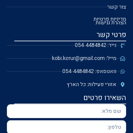
צור קשר
מדיניות פרטיות
הצהרת נגישות
פרטי קשר
נייד: 054-4484842
מייל: kobi.kerur@gmail.com
וואטסאפ: 054-4484842
אזורי פעילות: כל הארץ
השאירו פרטים