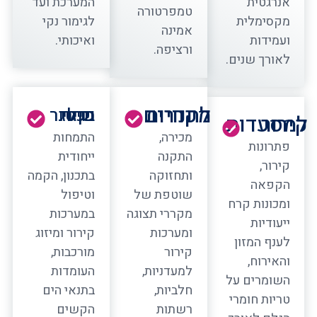
אנרגטית
המערכת ועד
טמפרטורה
מקסימלית
לגימור נקי
אמינה
ועמידות
ואיכותי.
ורציפה.
לאורך שנים.
מקררים לחנויות
מיזוג וקירור בכלי שיט
קירור למסעדות
מכירה,
התמחות
פתרונות
התקנה
ייחודית
קירור,
ותחזוקה
בתכנון, הקמה
הקפאה
שוטפת של
וטיפול
ומכונות קרח
מקררי תצוגה
במערכות
ייעודיות
ומערכות
קירור ומיזוג
לענף המזון
קירור
מורכבות,
והאירוח,
למעדניות,
העומדות
השומרים על
חלביות,
בתנאי הים
טריות חומרי
רשתות
הקשים