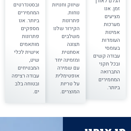
הגלם לאורך
שיווק וחנויות
ובסטנדרטים
זמן. אנו
נוחות.
המחמירים
מציעים
פתרונות
ביותר. אנו
מערכות
הקירור שלנו
מספקים
אמינות
משלבים
פתרונות
העומדות
תצוגה
מותאמים
בעומסי
אסתטית
אישית לכלי
עבודה קשים
ומזמינה יחד
שיט,
ובכל תקני
עם שמירה
המבטיחים
התברואה
אופטימלית
עבודה רציפה
המחמירים
על טריות
ובטוחה בלב
ביותר.
המוצרים.
ים.