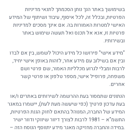
בשימושך באתר הנך נותן הסכמתך לתנאי מדיניות
הפרטיות, ובכלל זה, לכל איסוף, עיבוד ושיתוף של המידע
האישי למטרות האמורות בה. אם אינך מסכים למדיניות
פרטיות זו, אנא אל תכנס ואל תעשה שימוש באתר
ובשירותיו.
"מידע אישי" פירושו כל מידע היכול לשמש, בין אם לבדו
ובין אם בשילוב עם מידע אחר, לזהות באופן אישי יחיד,
לרבות ומבלי לגרוע מכלליות האמור, שם פרטי ושם
משפחה, פרופיל אישי, מספר טלפון או פרטי קשר
אחרים.
הנתונים שתמסור בעת ההרשמה לשירותים באתרים ו/או
בעת עדכון פרטיך (כפי שיעשה מעת לעת), יישמרו במאגר
המידע של החברה, המנוהל בהתאם לחוק הגנת הפרטיות,
התשמ"א – 1981 לרבות לצורך דיוור שיווקי ודוור ישיר
.במידה והחברה מחזיקה מאגר מידע יתווסף הנוסח הזה –