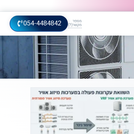
מספר
054-4484842
מקשר(?)