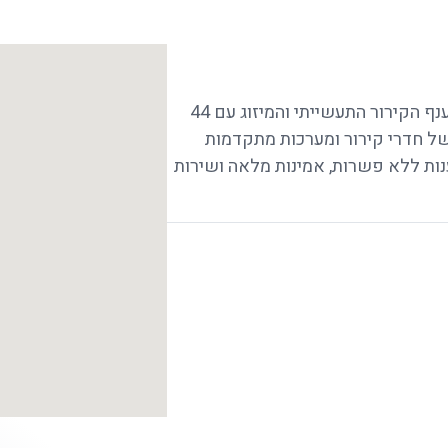
קובי מערכות קירור ומיזוג אוויר בע"מ מובילה את ענף הקירור התעשייתי והמיזוג עם 44
 של חדרי קירור ומערכות מתקדמות
נות ללא פשרות, אמינות מלאה ושירות